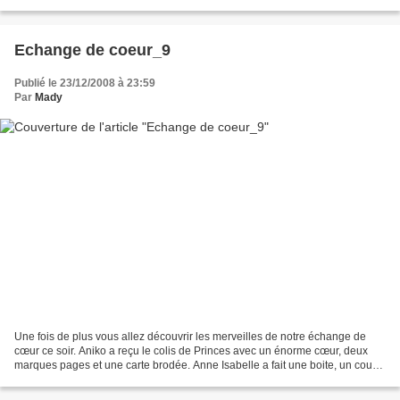
adapté et j’ai arrangé...
Echange de coeur_9
Publié le 23/12/2008 à 23:59
Par
Mady
Une fois de plus vous allez découvrir les merveilles de notre échange de
cœur ce soir. Aniko a reçu le colis de Princes avec un énorme cœur, deux
marques pages et une carte brodée. Anne Isabelle a fait une boite, un cour
remplis de lavande et une cœur...