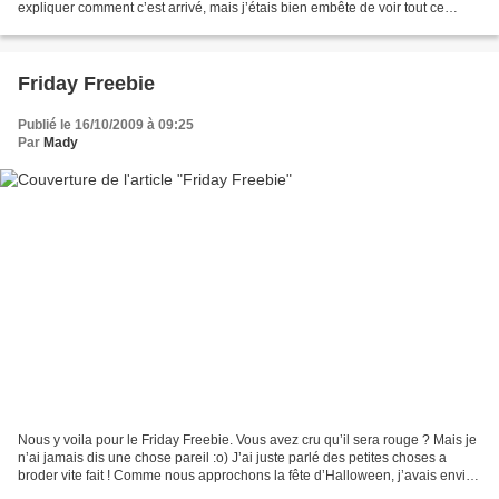
expliquer comment c’est arrivé, mais j’étais bien embête de voir tout ce
monde répondant présent. J’en ai...
Friday Freebie
Publié le 16/10/2009 à 09:25
Par
Mady
Nous y voila pour le Friday Freebie. Vous avez cru qu’il sera rouge ? Mais je
n’ai jamais dis une chose pareil :o) J’ai juste parlé des petites choses a
broder vite fait ! Comme nous approchons la fête d’Halloween, j’avais envie
de vous faire une petite...