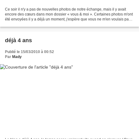
Ce soir il n'y a pas de nouvelles photos de notre échange, mais il y avait
encore des cœurs dans mon dossier « vous & moi ». Certaines photos m'ont
été envoyées il y a déjà un moment, j'espère que vous ne m'en voulais pas
d'avoir traîné un peu pour les...
déjà 4 ans
Publié le 15/03/2010 à 00:52
Par
Mady