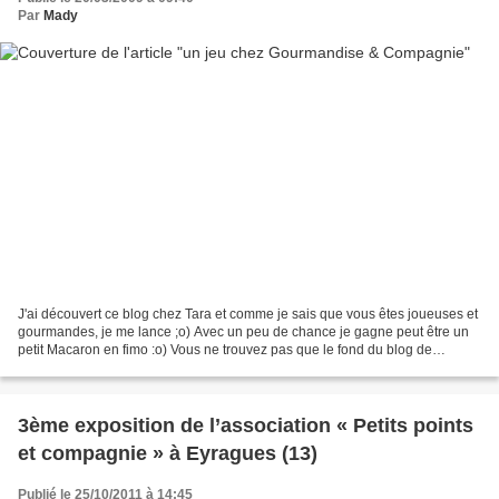
Par
Mady
J'ai découvert ce blog chez Tara et comme je sais que vous êtes joueuses et
gourmandes, je me lance ;o) Avec un peu de chance je gagne peut être un
petit Macaron en fimo :o) Vous ne trouvez pas que le fond du blog de
Gourmandise & Compagnie ressemble...
3ème exposition de l’association « Petits points
et compagnie » à Eyragues (13)
Publié le 25/10/2011 à 14:45