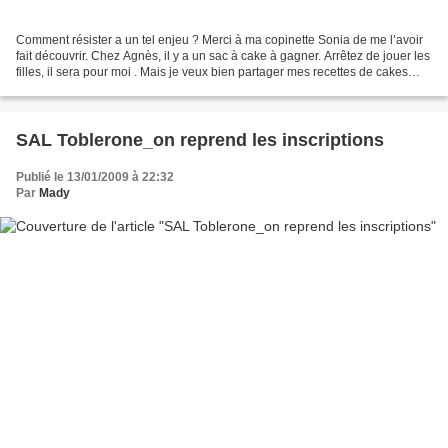
Comment résister a un tel enjeu ? Merci à ma copinette Sonia de me l’avoir
fait découvrir. Chez Agnès, il y a un sac à cake à gagner. Arrêtez de jouer les
filles, il sera pour moi . Mais je veux bien partager mes recettes de cakes
avec vous par la suite...
SAL Toblerone_on reprend les inscriptions
Publié le 13/01/2009 à 22:32
Par
Mady