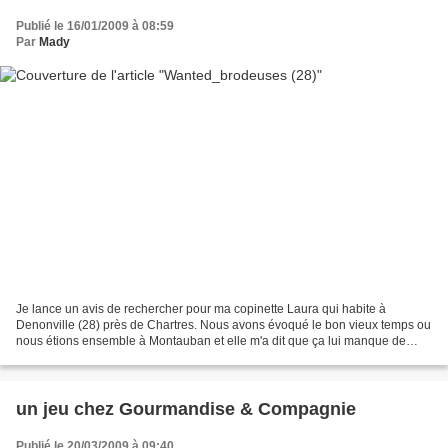
Publié le 16/01/2009 à 08:59
Par
Mady
Je lance un avis de rechercher pour ma copinette Laura qui habite à
Denonville (28) près de Chartres. Nous avons évoqué le bon vieux temps ou
nous étions ensemble à Montauban et elle m'a dit que ça lui manque de
passer des moments tchatche, gâteaux et...
un jeu chez Gourmandise & Compagnie
Publié le 20/03/2009 à 09:40