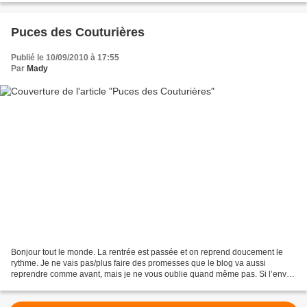
Puces des Couturières
Publié le 10/09/2010 à 17:55
Par
Mady
Bonjour tout le monde. La rentrée est passée et on reprend doucement le
rythme. Je ne vais pas/plus faire des promesses que le blog va aussi
reprendre comme avant, mais je ne vous oublie quand même pas. Si l’envie
me prendre de gribouiller une petite...