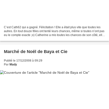
C’est Cath62 qui a gagné. Félicitation ! Elle a était plus vite que toutes les
autres. En tout douze filles ont tenté leurs chances, même si toutes n’ont pas
eu le compte exacte ;o) Catherine a mis toutes les chances de son côté, elle
a ouvert sept fois...
Marché de Noël de Baya et Cie
Publié le 17/12/2008 à 09:29
Par
Mady