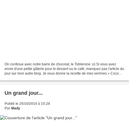
On continue avec notre barre de chocolat, le Toblerone :o) Si vous avez
envie d'une petite gâterie pour le dessert ou le café, manquez pas l'article du
jour sur mon autre blog. Je vous donne la recette de mes verrines « Coco
Fraises » et des « Coco Délice...
Un grand jour...
Publié le 25/10/2010 à 15:28
Par
Mady