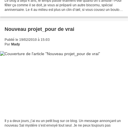
Le blog a déjà 4 ans, le temps passe vraiment vite quand on s’amuse ! Pour
fêter ça comme il se doit, je vous ai préparé un autre biscornu, spécial
anniversaire. Le 4 au milieu est plus un clin d’œil, si vous cousez un bouton
à la place, on ne le verra...
Nouveau projet_pour de vrai
Publié le 19/02/2010 à 15:03
Par
Mady
Il y a deux jours, j’ai eu un petit bug sur ce blog. Un message annonçant un
nouveau Sal mystère s’est envoyé tout seul. Je ne peux toujours pas