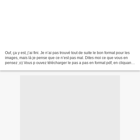
Ouf, ça y est, j’ai fini. Je n’ai pas trouvé tout de suite le bon format pour les
images, mais là je pense que ce n’est pas mal. Dites moi ce que vous en
pensez ;o) Vous p ouvez télécharger le pas a pas en format pdf, en cliquant
sur la photo ;o) Pour...