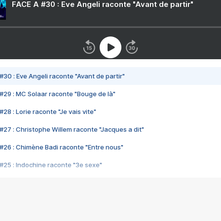
FACE A #30 : Eve Angeli raconte "Avant de partir"
#30 : Eve Angeli raconte "Avant de partir"
#29 : MC Solaar raconte "Bouge de là"
28 : Lorie raconte "Je vais vite"
#27 : Christophe Willem raconte "Jacques a dit"
#26 : Chimène Badi raconte "Entre nous"
#25 : Indochine raconte "3e sexe"
#24 : Zaho raconte "C'est chelou"
#23 : Patrick Bruel raconte "Au café des délices"
#22 : Kyo raconte "Le chemin"