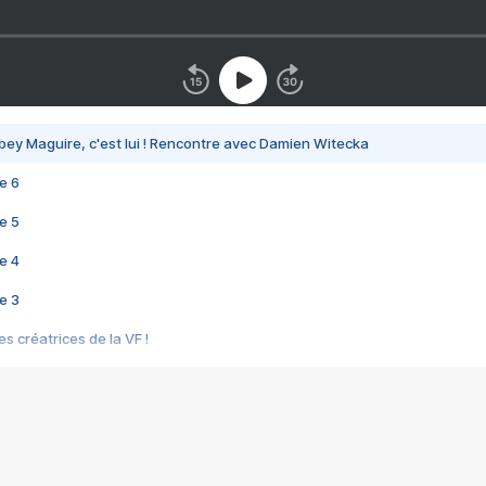
bey Maguire, c'est lui ! Rencontre avec Damien Witecka
e 6
e 5
e 4
e 3
s créatrices de la VF !
e 2
e 1
e Mektoub My Love arrive enfin ! Rencontre avec Shaïn Boumedine et Sal