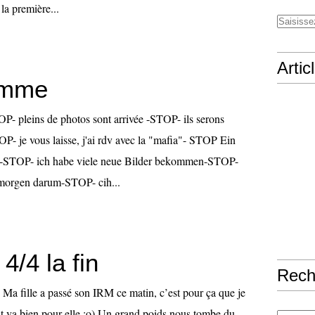
 la première...
Artic
amme
OP- pleins de photos sont arrivée -STOP- ils serons
P- je vous laisse, j'ai rdv avec la "mafia"- STOP Ein
g-STOP- ich habe viele neue Bilder bekommen-STOP-
morgen darum-STOP- cih...
4/4 la fin
Rech
 Ma fille a passé son IRM ce matin, c’est pour ça que je
out va bien pour elle :o) Un grand poids nous tombe du