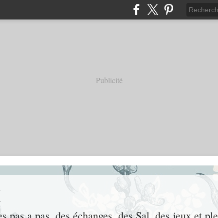
Publicité
x
des pas a pas, des échanges, des Sal, des jeux et pl