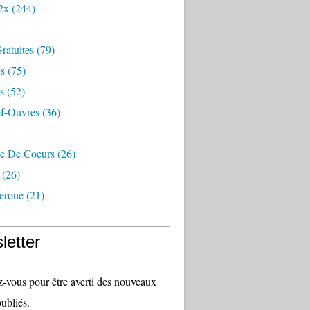
2x
(244)
Gratuites
(79)
s
(75)
s
(52)
f-Ouvres
(36)
de De Coeurs
(26)
(26)
lerone
(21)
letter
vous pour être averti des nouveaux
publiés.