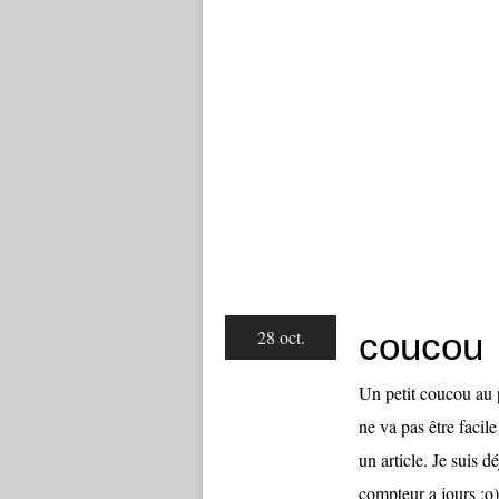
coucou
28 oct.
Un petit coucou au 
ne va pas être facil
un article. Je suis d
compteur a jours ;o)