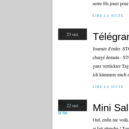
notre fils jouer pour
LIRE LA SUITE
Télégr
23 oct.
Journée d'enfer -ST
chargé demain - STO
ganz verrückter Ta
ich kümmere mich 
LIRE LA SUITE
Mini Sal 
22 oct.
Ouf, enfin me voilà.
ai fait attendre ! T