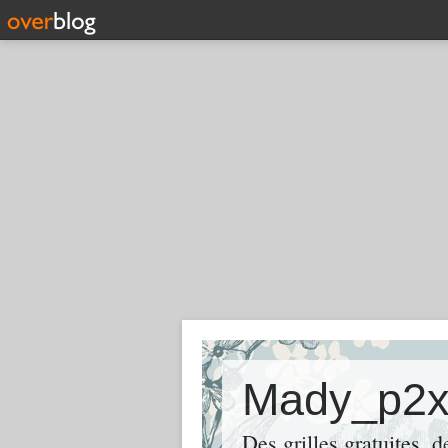
Mady_p2
Des grilles gratuites, 