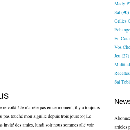
Mady-P
Sal
(90)
Grilles 
Echange
En Cour
Vos Che
Jeu
(27)
Multitu
Recettes
Sal Tob
us
News
e re voilà ! Je n’arrête pas en ce moment, il y a toujours
’ai pas touché mon aiguille depuis trois jours :o( Le
Abonnez-
 invité des amies, lundi soir nous sommes allé voir
articles 