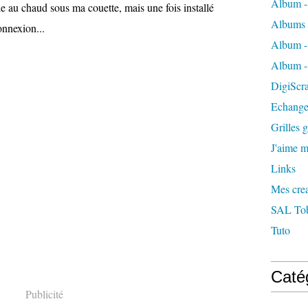
Album -
lle au chaud sous ma couette, mais une fois installé
Albums 
onnexion...
Album -
Album -
DigiScra
Echange
Grilles g
J'aime me
Links
Mes crea
SAL Tobl
Tuto
Caté
Publicité