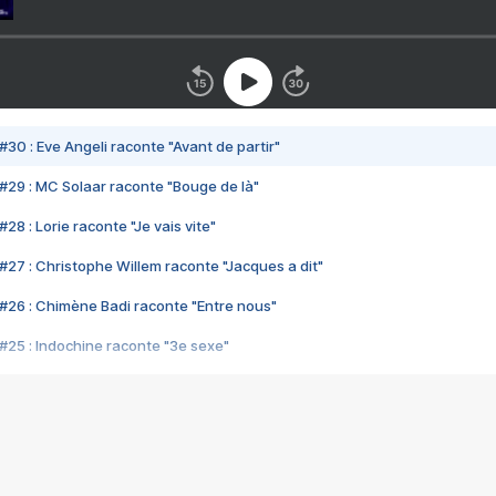
#30 : Eve Angeli raconte "Avant de partir"
#29 : MC Solaar raconte "Bouge de là"
28 : Lorie raconte "Je vais vite"
#27 : Christophe Willem raconte "Jacques a dit"
#26 : Chimène Badi raconte "Entre nous"
#25 : Indochine raconte "3e sexe"
#24 : Zaho raconte "C'est chelou"
#23 : Patrick Bruel raconte "Au café des délices"
#22 : Kyo raconte "Le chemin"