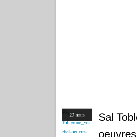
Sal Tob
23 mars
oeuvres