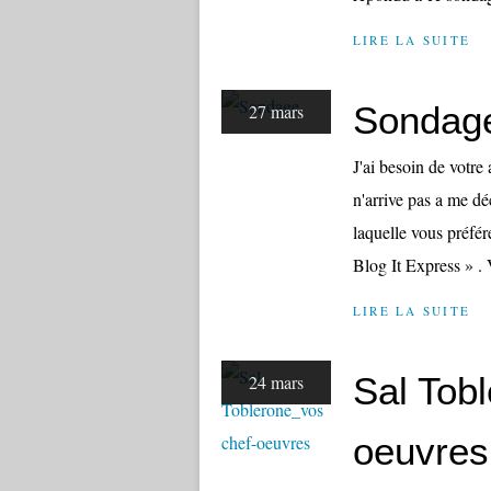
LIRE LA SUITE
Sondag
27 mars
J'ai besoin de votre 
n'arrive pas a me déc
laquelle vous préfér
Blog It Express » . 
LIRE LA SUITE
Sal Tob
24 mars
oeuvres