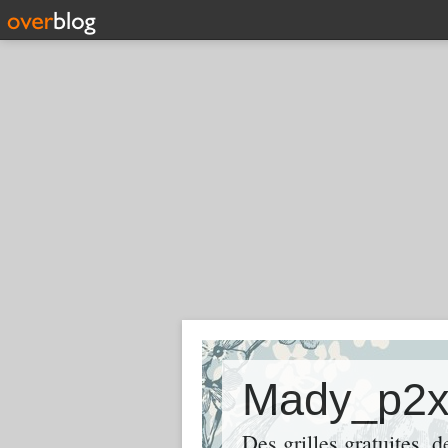
Mady_p2
Des grilles gratuites, 