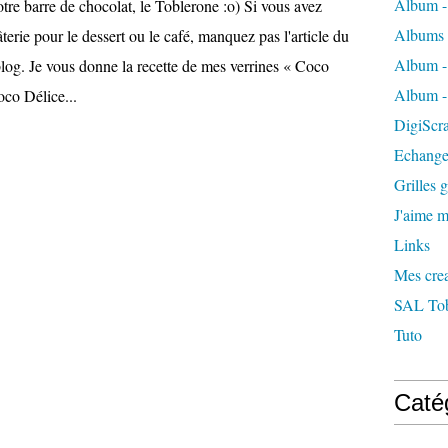
Album -
tre barre de chocolat, le Toblerone :o) Si vous avez
Albums 
âterie pour le dessert ou le café, manquez pas l'article du
Album -
blog. Je vous donne la recette de mes verrines « Coco
Album -
oco Délice...
DigiScra
Echange
Grilles g
J'aime me
Links
Mes crea
SAL Tobl
Tuto
Caté