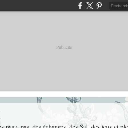
Publicité
x
des pas a pas, des échanges, des Sal, des jeux et pl