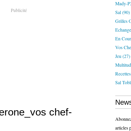
Mady-P
Publicité
Sal
(90)
Grilles 
Echange
En Cour
Vos Che
Jeu
(27)
Multitu
Recettes
Sal Tob
News
lerone_vos chef-
Abonnez-
articles 