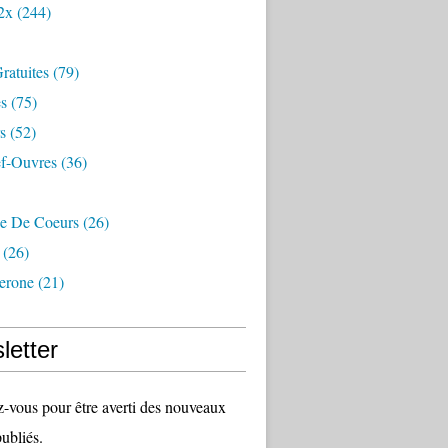
2x
(244)
Gratuites
(79)
s
(75)
s
(52)
f-Ouvres
(36)
de De Coeurs
(26)
(26)
lerone
(21)
letter
vous pour être averti des nouveaux
publiés.