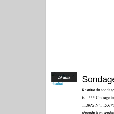
Sondage
29 mars
Résultat du sondage
is... *** Umfrage i
11.86% N°1 15.67%
répondu à ce sondage