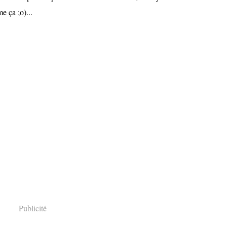
e ça ;o)...
Publicité