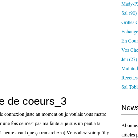
Mady-P
Sal
(90)
Grilles 
Echange
En Cour
Vos Che
Jeu
(27)
Multitu
Recettes
Sal Tob
de de coeurs_3
News
e connexion juste au moment ou je voulais vous mettre
r une fois ce n’est pas ma faute si je suis un peut a la
Abonnez-
1 heure avant que ça remarche :o( Vous allez voir qu’il y
articles 