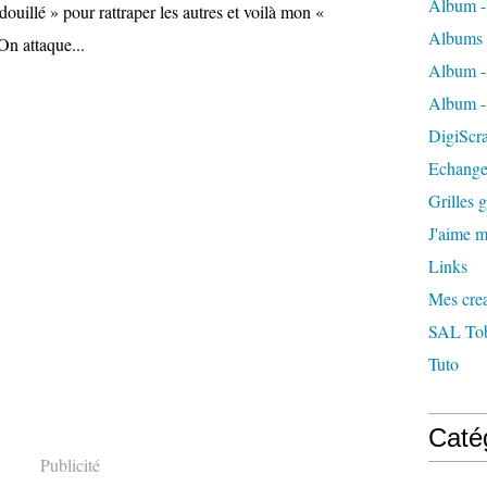
Album -
douillé » pour rattraper les autres et voilà mon «
Albums 
On attaque...
Album -
Album -
DigiScra
Echange
Grilles g
J'aime me
Links
Mes crea
SAL Tobl
Tuto
Caté
Publicité