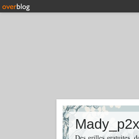
Mady_p2
Des grilles gratuites, 