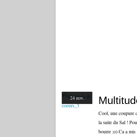
Multitu
24 nov.
Cool, une coupure d
la suite du Sal ! Pou
bourre ;o) Ca a mis 