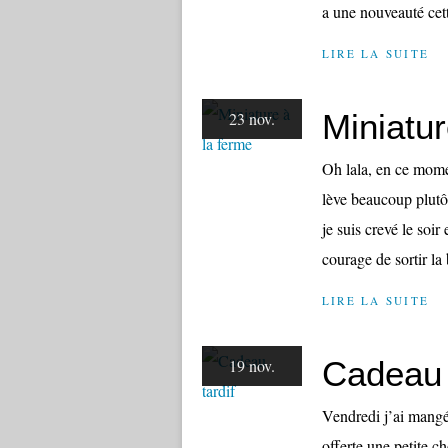
a une nouveauté cett
LIRE LA SUITE
Miniatur
23 nov.
Oh lala, en ce mome
lève beaucoup plutô
je suis crevé le soi
courage de sortir la 
LIRE LA SUITE
Cadeau 
19 nov.
Vendredi j’ai mang
offerte une petite c