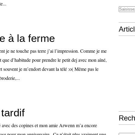
e...
Artic
e à la ferme
nt je ne touche pas terre j’ai l’impression. Comme je me
t que d’habitude pour prendre le petit dej avec mon aîné,
r et souvent je m’endort devant la télé :o( Même pas le
broderie,...
tardif
Rech
é avec des copines et mon amie Arwenn m’a encore
hose pour mon anniversaire . Ce n’était plus vraiment une