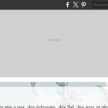
Publicité
x
des pas a pas, des échanges, des Sal, des jeux et pl