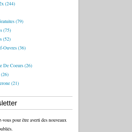
2x
(244)
Gratuites
(79)
s
(75)
s
(52)
f-Ouvres
(36)
de De Coeurs
(26)
(26)
lerone
(21)
letter
vous pour être averti des nouveaux
publiés.