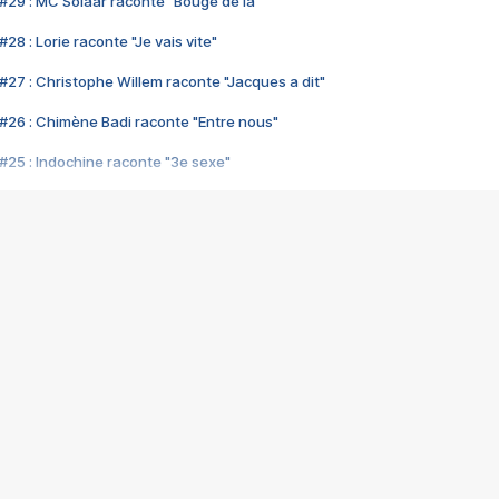
#29 : MC Solaar raconte "Bouge de là"
28 : Lorie raconte "Je vais vite"
#27 : Christophe Willem raconte "Jacques a dit"
#26 : Chimène Badi raconte "Entre nous"
#25 : Indochine raconte "3e sexe"
#24 : Zaho raconte "C'est chelou"
#23 : Patrick Bruel raconte "Au café des délices"
#22 : Kyo raconte "Le chemin"
#21 : Nolwenn Leroy raconte "Cassé"
#20 : Patrick Hernandez raconte "Born to be alive"
#19 : Lorie raconte "Près de moi"
#18 : Michael Jones raconte "A nos actes manqués" (avec Jean-Jacque
#17 : Khaled raconte "Aïcha"