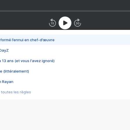
nsformé l’ennui en chef-d’œuvre
 DayZ
 a 13 ans (et vous l'avez ignoré)
e (littéralement)
im Rayan
 toutes les règles
s les jeux vidéo
us choquant de Rockstar ? - Le scandale BULLY
e plus moche de Steam