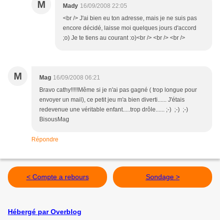
M
Mady
16/09/2008 22:05
<br /> J'ai bien eu ton adresse, mais je ne suis pas
encore décidé, laisse moi quelques jours d'accord
;o) Je te tiens au courant :o)<br /> <br /> <br />
M
Mag
16/09/2008 06:21
Bravo cathy!!!!!Même si je n'ai pas gagné ( trop longue pour
envoyer un mail), ce petit jeu m'a bien diverti...... J'étais
redevenue une véritable enfant.....trop drôle...... ;-) ;-) ;-)
BisousMag
Répondre
< Compte a rebours
Sondage >
Hébergé par Overblog