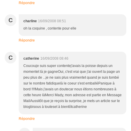
Répondre
C
charline
16/09/2008 08:51
oh la coquine , contente pour elle
Répondre
C
catherine
16/09/2008 08:46
Coucouje suis super contentej'avais la poisse depuis un
momentet là je gagneOui, c'est vrai que j'ai ouvert la page un
peu plus de ...je ne sais plus vraimentet quand je suis tombé
sur le nombre fatidiquelà le coeur s'est emballéPanique à
bord !!!!Mais j'avais un doutecar nous étions nombreuses à
cette heure làMerci Mady, mon adresse est partie en Message
MailAussitôt que je reçois ta surprise, je mets un article sur le
blogbisous à touteset à bientôtcatherine
Répondre