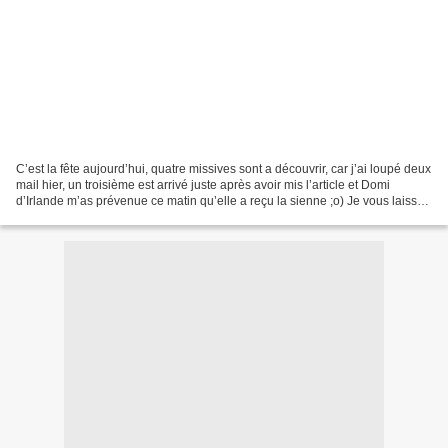
C’est la fête aujourd’hui, quatre missives sont a découvrir, car j’ai loupé deux
mail hier, un troisième est arrivé juste après avoir mis l’article et Domi
d’Irlande m’as prévenue ce matin qu’elle a reçu la sienne ;o) Je vous laisse
découvrir les merveilles...