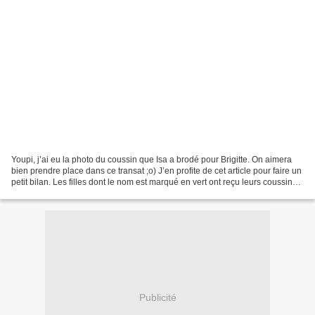
Youpi, j’ai eu la photo du coussin que Isa a brodé pour Brigitte. On aimera
bien prendre place dans ce transat ;o) J’en profite de cet article pour faire un
petit bilan. Les filles dont le nom est marqué en vert ont reçu leurs coussins,
celles qui sont...
Publicité