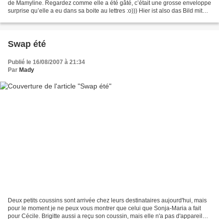
de Mamyline. Regardez comme elle a été gâté, c’était une grosse enveloppe
surprise qu’elle a eu dans sa boite au lettres :o))) Hier ist also das Bild mit
dem Kissen, das Jacotte...
Swap été
Publié le 16/08/2007 à 21:34
Par
Mady
Deux petits coussins sont arrivée chez leurs destinataires aujourd'hui, mais
pour le moment je ne peux vous montrer que celui que Sonja-Maria a fait
pour Cécile. Brigitte aussi a reçu son coussin, mais elle n'a pas d'appareil