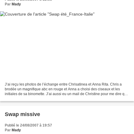
Par
Mady
J’ai reçu les photos de l’échange entre Chrisatinea et Anna Rita. Chris a
brodée un magnifique abc en rouge et Anna a choisi des ciseaux et les
initiales de sa binomette. J’ai aussi eu un mail de Christine pour me dire que
son coussin est déjà arrivé...
Swap missive
Publié le 24/08/2007 à 19:57
Par
Mady