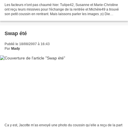
Les facteurs n'ont pas chaumé hier. Tulipe42, Susanne et Marie-Christine
ont reçu leurs missives pour l'échange de la rentrée et Michèle49 a trouvé
son petit coussin en rentrant. Mais laissons parler les images ;o) Die
Postboten waren gestern fleissig....
Swap été
Publié le 18/08/2007 à 16:43
Par
Mady
Ca y est, Jacotte m’as envoyé une photo du coussin qu’elle a reçu de la part