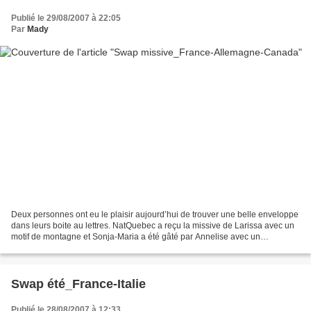
Publié le 29/08/2007 à 22:05
Par
Mady
Deux personnes ont eu le plaisir aujourd’hui de trouver une belle enveloppe
dans leurs boite au lettres. NatQuebec a reçu la missive de Larissa avec un
motif de montagne et Sonja-Maria a été gâté par Annelise avec un
Kugelhoff. Hmmm, miam. Zwei Personen...
Swap été_France-Italie
Publié le 28/08/2007 à 12:33