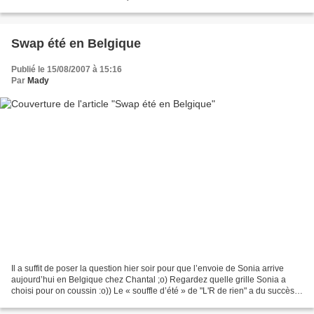
photo numérique :o( Peut...
Swap été en Belgique
Publié le 15/08/2007 à 15:16
Par
Mady
Il a suffit de poser la question hier soir pour que l’envoie de Sonia arrive
aujourd’hui en Belgique chez Chantal ;o) Regardez quelle grille Sonia a
choisi pour on coussin :o)) Le « souffle d’été » de "L'R de rien" a du succès
chez les brodeuses ;o) Es...