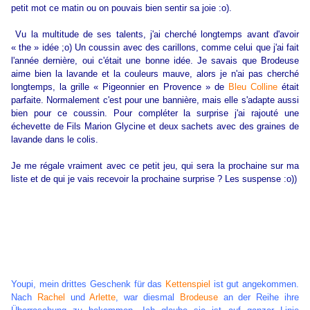
petit mot ce matin ou on pouvais bien sentir sa joie :o).
Vu la multitude de ses talents, j'ai cherché longtemps avant d'avoir
« the » idée ;o) Un coussin avec des carillons, comme celui que j'ai fait
l'année dernière, oui c'était une bonne idée. Je savais que Brodeuse
aime bien la lavande et la couleurs mauve, alors je n'ai pas cherché
longtemps, la grille « Pigeonnier en Provence » de
Bleu Colline
était
parfaite. Normalement c'est pour une bannière, mais elle s'adapte aussi
bien pour ce coussin. Pour compléter la surprise j'ai rajouté une
échevette de Fils Marion Glycine et deux sachets avec des graines de
lavande dans le colis.
Je me régale vraiment avec ce petit jeu, qui sera la prochaine sur ma
liste et de qui je vais recevoir la prochaine surprise ? Les suspense :o))
Youpi, mein drittes Geschenk für das
Kettenspiel
ist gut angekommen.
Nach
Rachel
und
Arlette
, war diesmal
Brodeuse
an der Reihe ihre