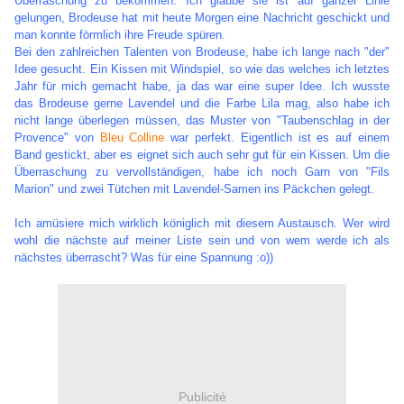
Überraschung zu bekommen. Ich glaube sie ist auf ganzer Linie
gelungen, Brodeuse hat mit heute Morgen eine Nachricht geschickt und
man konnte förmlich ihre Freude spüren.
Bei den zahlreichen Talenten von Brodeuse, habe ich lange nach "der"
Idee gesucht. Ein Kissen mit Windspiel, so wie das welches ich letztes
Jahr für mich gemacht habe, ja das war eine super Idee. Ich wusste
das Brodeuse gerne Lavendel und die Farbe Lila mag, also habe ich
nicht lange überlegen müssen, das Muster von "Taubenschlag in der
Provence" von
Bleu Colline
war perfekt. Eigentlich ist es auf einem
Band gestickt, aber es eignet sich auch sehr gut für ein Kissen. Um die
Überraschung zu vervollständigen, habe ich noch Garn von "Fils
Marion" und zwei Tütchen mit Lavendel-Samen ins Päckchen gelegt.
Ich amüsiere mich wirklich königlich mit diesem Austausch. Wer wird
wohl die nächste auf meiner Liste sein und von wem werde ich als
nächstes überrascht? Was für eine Spannung :o))
Publicité