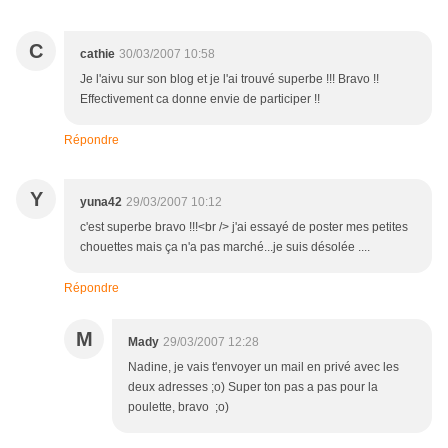
C
cathie
30/03/2007 10:58
Je l'aivu sur son blog et je l'ai trouvé superbe !!! Bravo !!
Effectivement ca donne envie de participer !!
Répondre
Y
yuna42
29/03/2007 10:12
c'est superbe bravo !!!<br /> j'ai essayé de poster mes petites
chouettes mais ça n'a pas marché...je suis désolée ....
Répondre
M
Mady
29/03/2007 12:28
Nadine, je vais t'envoyer un mail en privé avec les
deux adresses ;o) Super ton pas a pas pour la
poulette, bravo ;o)