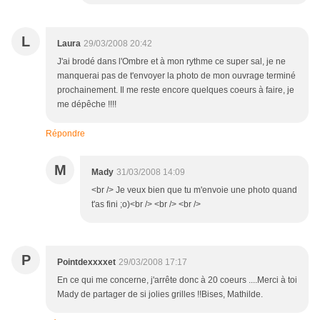
L
Laura
29/03/2008 20:42
J'ai brodé dans l'Ombre et à mon rythme ce super sal, je ne
manquerai pas de t'envoyer la photo de mon ouvrage terminé
prochainement. Il me reste encore quelques coeurs à faire, je
me dépêche !!!!
Répondre
M
Mady
31/03/2008 14:09
<br /> Je veux bien que tu m'envoie une photo quand
t'as fini ;o)<br /> <br /> <br />
P
Pointdexxxxet
29/03/2008 17:17
En ce qui me concerne, j'arrête donc à 20 coeurs ....Merci à toi
Mady de partager de si jolies grilles !!Bises, Mathilde.