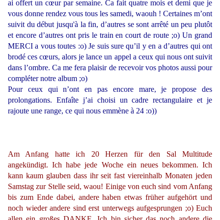
ai offert un cœur par semaine. Ca fait quatre mois et demi que je
vous donne rendez vous tous les samedi, waouh ! Certaines m’ont
suivit du début jusqu'à la fin, d’autres se sont arrêté un peu plutôt
et encore d’autres ont pris le train en court de route ;o) Un grand
MERCI a vous toutes :o) Je suis sure qu’il y en a d’autres qui ont
brodé ces cœurs, alors je lance un appel a ceux qui nous ont suivit
dans l’ombre. Ca me fera plaisir de recevoir vos photos aussi pour
compléter notre album ;o)
Pour ceux qui n’ont en pas encore mare, je propose des
prolongations. Enfaîte j’ai choisi un cadre rectangulaire et je
rajoute une range, ce qui nous emmène à 24 :o))
Am Anfang hatte ich 20 Herzen für den Sal Multitude
angekündigt. Ich habe jede Woche ein neues bekommen. Ich
kann kaum glauben dass ihr seit fast viereinhalb Monaten jeden
Samstag zur Stelle seid, waou! Einige von euch sind vom Anfang
bis zum Ende dabei, andere haben etwas früher aufgehört und
noch wieder andere sind erst unterwegs aufgesprungen ;o) Euch
allen ein großes DANKE. Ich bin sicher das noch andere die