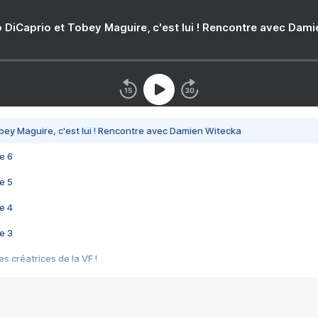
 DiCaprio et Tobey Maguire, c'est lui ! Rencontre avec Dam
bey Maguire, c'est lui ! Rencontre avec Damien Witecka
e 6
e 5
e 4
e 3
s créatrices de la VF !
e 2
e 1