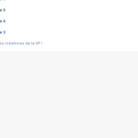
e 5
e 4
e 3
s créatrices de la VF !
e 2
e 1
e Mektoub My Love arrive enfin ! Rencontre avec Shaïn Boumedine et Sal
i : après Toni en famille
elle réalise le bouleversant Dites lui que je l'aime
ais ! Rencontre autour de Vie privée de Rebecca Zlotowski
 de Marguerite, Grave... Rencontre avec Ella Rumpf
 Les Rêveurs, un film intime sur la santé mentale