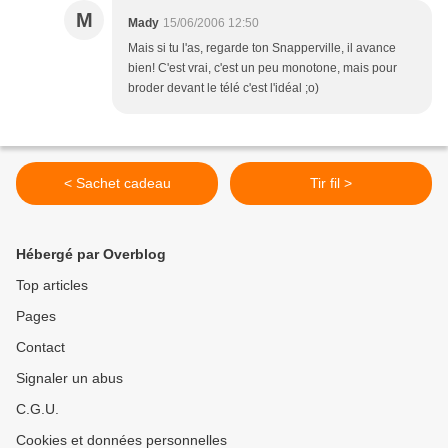
M
Mady
15/06/2006 12:50
Mais si tu l'as, regarde ton Snapperville, il avance
bien! C'est vrai, c'est un peu monotone, mais pour
broder devant le télé c'est l'idéal ;o)
< Sachet cadeau
Tir fil >
Hébergé par Overblog
Top articles
Pages
Contact
Signaler un abus
C.G.U.
Cookies et données personnelles