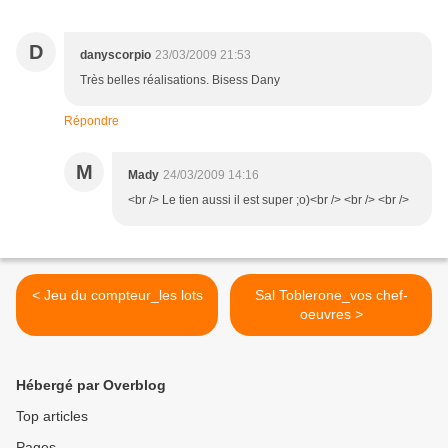
D
danyscorpio
23/03/2009 21:53
Très belles réalisations. Bisess Dany
Répondre
M
Mady
24/03/2009 14:16
<br /> Le tien aussi il est super ;o)<br /> <br /> <br />
< Jeu du compteur_les lots
Sal Toblerone_vos chef-
oeuvres >
Hébergé par Overblog
Top articles
Pages