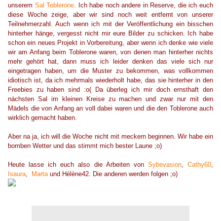
unserem
Sal Toblerone
. Ich habe noch andere in Reserve, die ich euch
diese Woche zeige, aber wir sind noch weit entfernt von unserer
Teilnehmerzahl. Auch wenn ich mit der Veröffentlichung ein bisschen
hinterher hänge, vergesst nicht mir eure Bilder zu schicken. Ich habe
schon ein neues Projekt in Vorbereitung, aber wenn ich denke wie viele
wir am Anfang beim Toblerone waren, von denen man hinterher nichts
mehr gehört hat, dann muss ich leider denken das viele sich nur
eingetragen haben, um die Muster zu bekommen, was vollkommen
idiotisch ist, da ich mehrmals wiederholt habe, das sie hinterher in den
Freebies zu haben sind :o( Da überleg ich mir doch ernsthaft den
nächsten Sal im kleinen Kreise zu machen und zwar nur mit den
Mädels die von Anfang an voll dabei waren und die den Toblerone auch
wirklich gemacht haben.
Aber na ja, ich will die Woche nicht mit meckern beginnen. Wir habe ein
bomben Wetter und das stimmt mich bester Laune ;o)
Heute lasse ich euch also die Arbeiten von
Sybevasion
,
Cathy60
,
Isaura
,
Marta
und Hélène42. Die anderen werden folgen ;o)