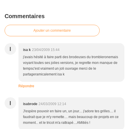
Commentaires
Ajouter un commentaire
I
isa k
23/04/2009 15:44
j'avais hésité à faire parti des brodeuses du trombleronemais
voyant toutes ses jolies versions, je regrette mon manque de
tempsc'est vraiment un joli ouvrage merci de le
partageramicalement isa k
Répondre
I
isabrode
24/03/2009 12:14
J'espère pouvoir en faire un, un jour.... j'adore tes grilles.... il
faudrait que je m'y remette.... mais beaucoup de projets en ce
moment... et le tricot m'a rattrapé....AMitiés !