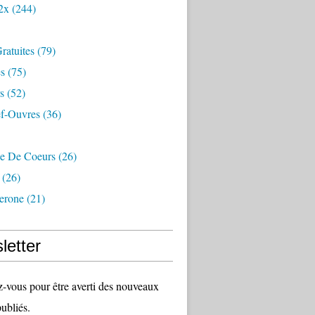
2x
(244)
Gratuites
(79)
s
(75)
s
(52)
f-Ouvres
(36)
de De Coeurs
(26)
(26)
lerone
(21)
letter
vous pour être averti des nouveaux
publiés.