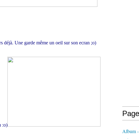
urs déjà. Une garde même un oeil sur son ecran ;o)
Page
 :o)
Album -