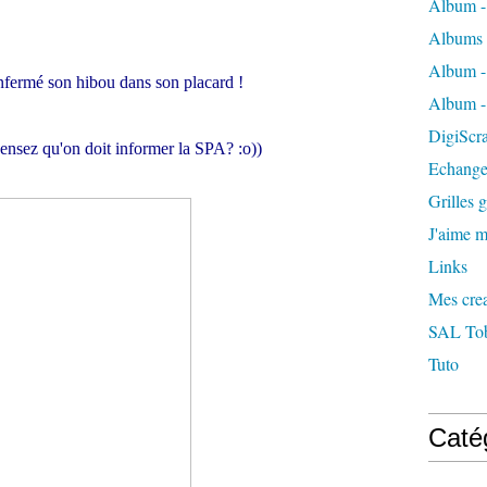
Album -
Albums 
Album -
nfermé son hibou dans son placard !
Album -
DigiScra
ensez qu'on doit informer la SPA? :o))
Echange
Grilles g
J'aime me
Links
Mes crea
SAL Tobl
Tuto
Caté