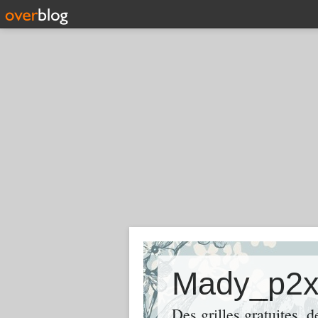
Mady_p2
Des grilles gratuites, 