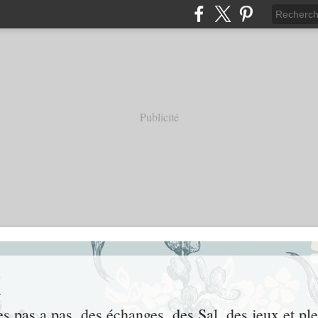
Publicité
x
des pas a pas, des échanges, des Sal, des jeux et pl