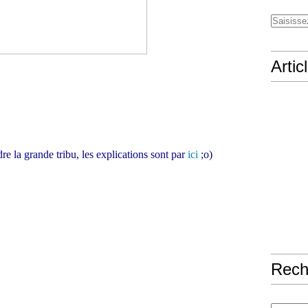
Artic
re la grande tribu, les expli
cations sont par
ici
;o)
Rech