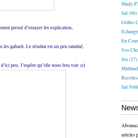
Mady-P
Sal
(90)
Grilles 
lement pressé d’essayer les explication,
Echange
En Cour
 les gabarit. Le résultat est un peu ratatiné,
Vos Che
Jeu
(27)
 d’ici peu. J’espère qu’elle nous fera voir ;o)
Multitu
Recettes
Sal Tob
News
Abonnez-
articles 