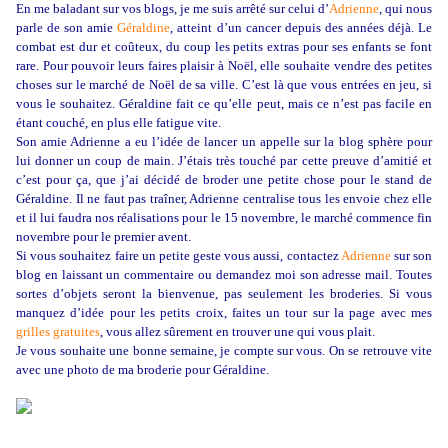
En me baladant sur vos blogs, je me suis arrêté sur celui d’
Adrienne
, qui nous
parle de son amie
Géraldine
, atteint d’un cancer depuis des années déjà. Le
combat est dur et coûteux, du coup les petits extras pour ses enfants se font
rare. Pour pouvoir leurs faires plaisir à Noël, elle souhaite vendre des petites
choses sur le marché de Noël de sa ville. C’est là que vous entrées en jeu, si
vous le souhaitez. Géraldine fait ce qu’elle peut, mais ce n’est pas facile en
étant couché, en plus elle fatigue vite.
Son amie Adrienne a eu l’idée de lancer un appelle sur la blog sphère pour
lui donner un coup de main. J’étais très touché par cette preuve d’amitié et
c’est pour ça, que j’ai décidé de broder une petite chose pour le stand de
Géraldine. Il ne faut pas traîner, Adrienne centralise tous les envoie chez elle
et il lui faudra nos réalisations pour le 15 novembre, le marché commence fin
novembre pour le premier avent.
Si vous souhaitez faire un petite geste vous aussi, contactez
Adrienne
sur son
blog en laissant un commentaire ou demandez moi son adresse mail. Toutes
sortes d’objets seront la bienvenue, pas seulement les broderies. Si vous
manquez d’idée pour les petits croix, faites un tour sur la page avec mes
grilles gratuites
, vous allez sûrement en trouver une qui vous plait.
Je vous souhaite une bonne semaine, je compte sur vous. On se retrouve vite
avec une photo de ma broderie pour Géraldine.