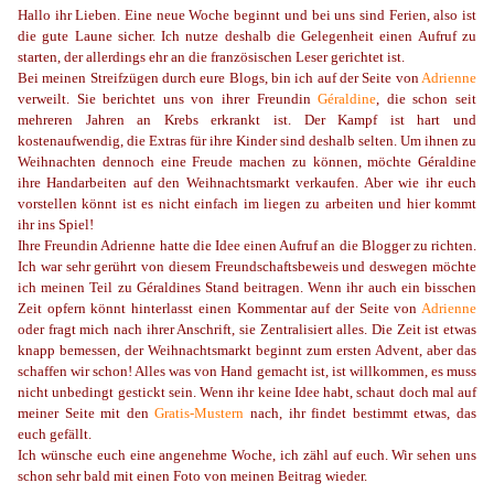
Hallo ihr Lieben. Eine neue Woche beginnt und bei uns sind Ferien, also ist
die gute Laune sicher. Ich nutze deshalb die Gelegenheit einen Aufruf zu
starten, der allerdings ehr an die französischen Leser gerichtet ist.
Bei meinen Streifzügen durch eure Blogs, bin ich auf der Seite von
Adrienne
verweilt. Sie berichtet uns von ihrer Freundin
Géraldine
, die schon seit
mehreren Jahren an Krebs erkrankt ist. Der Kampf ist hart und
kostenaufwendig, die Extras für ihre Kinder sind deshalb selten. Um ihnen zu
Weihnachten dennoch eine Freude machen zu können, möchte Géraldine
ihre Handarbeiten auf den Weihnachtsmarkt verkaufen. Aber wie ihr euch
vorstellen könnt ist es nicht einfach im liegen zu arbeiten und hier kommt
ihr ins Spiel!
Ihre Freundin Adrienne hatte die Idee einen Aufruf an die Blogger zu richten.
Ich war sehr gerührt von diesem Freundschaftsbeweis und deswegen möchte
ich meinen Teil zu Géraldines Stand beitragen. Wenn ihr auch ein bisschen
Zeit opfern könnt hinterlasst einen Kommentar auf der Seite von
Adrienne
oder fragt mich nach ihrer Anschrift, sie Zentralisiert alles. Die Zeit ist etwas
knapp bemessen, der Weihnachtsmarkt beginnt zum ersten Advent, aber das
schaffen wir schon! Alles was von Hand gemacht ist, ist willkommen, es muss
nicht unbedingt gestickt sein. Wenn ihr keine Idee habt, schaut doch mal auf
meiner Seite mit den
Gratis-Mustern
nach, ihr findet bestimmt etwas, das
euch gefällt.
Ich wünsche euch eine angenehme Woche, ich zähl auf euch. Wir sehen uns
schon sehr bald mit einen Foto von meinen Beitrag wieder.