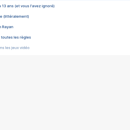
 a 13 ans (et vous l'avez ignoré)
e (littéralement)
im Rayan
 toutes les règles
s les jeux vidéo
us choquant de Rockstar ? - Le scandale BULLY
e plus moche de Steam
du RÊVE tourne au CAUCHEMAR
pendant 8 heures
it… à tort
umiliés par un jeu vidéo
ire - Final Fantasy 8